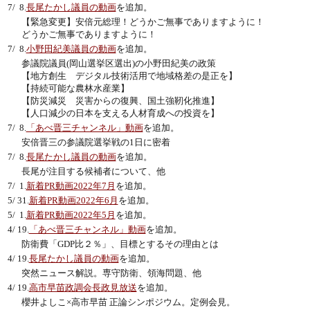
7/ 8.
長尾たかし議員の動画
を追加。
【緊急変更】安倍元総理！どうかご無事でありますように！
どうかご無事でありますように！
7/ 8.
小野田紀美議員の動画
を追加。
参議院議員(岡山選挙区選出)の小野田紀美の政策
【地方創生 デジタル技術活用で地域格差の是正を】
【持続可能な農林水産業】
【防災減災 災害からの復興、国土強靭化推進】
【人口減少の日本を支える人材育成への投資を】
7/ 8.
「あべ晋三チャンネル」動画
を追加。
安倍晋三の参議院選挙戦の1日に密着
7/ 8.
長尾たかし議員の動画
を追加。
長尾が注目する候補者について、他
7/ 1.
新着PR動画2022年7月
を追加。
5/ 31.
新着PR動画2022年6月
を追加。
5/ 1.
新着PR動画2022年5月
を追加。
4/ 19.
「あべ晋三チャンネル」動画
を追加。
防衛費「GDP比２％」、目標とするその理由とは
4/ 19.
長尾たかし議員の動画
を追加。
突然ニュース解説。専守防衛、領海問題、他
4/ 19.
高市早苗政調会長政見放送
を追加。
櫻井よしこ×高市早苗 正論シンポジウム。定例会見。