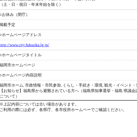
（土・日・祝日・年末年始を除く）
○お休み（閉庁）
掲載予定
○ホームページアドレス
http://www.city.fukuoka.lg.jp/
○ホームページタイトル
福岡市ホームページ
○ホームページ内容説明
福岡市ホーム, 市政情報・市民参加, くらし・手続き・環境, 観光・イベント・魅力
【お知らせ】福島県から避難されている方へ（福島県知事選挙・福島 県議会
について）
※上記内容については古い場合があります。
ご利用の際には必ず、各県庁、各市役所ホームペーでご確認ください。