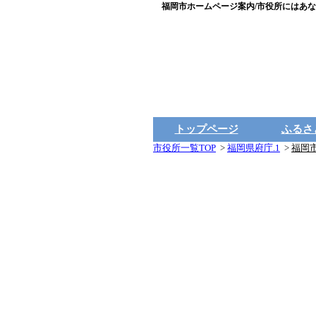
福岡市ホームページ案内/市役所にはあな
トップページ
ふるさ
市役所一覧TOP
>
福岡県府庁.1
>
福岡