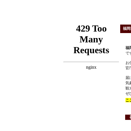
福岡
福
で
お
官
届
気
観
ぜ
こ
福