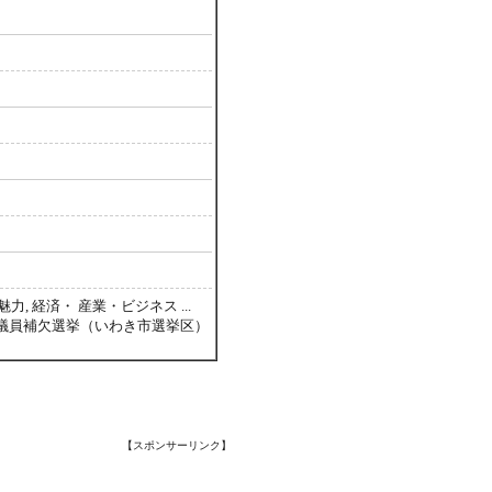
, 経済・ 産業・ビジネス ...
議員補欠選挙（いわき市選挙区）
【スポンサーリンク】